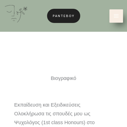
Μετάβαση
στο
ΡΑΝΤΕΒΟΥ
περιεχόμενο
Βιογραφικό​
Εκπαίδευση και Εξειδικεύσεις
Ολοκλήρωσα τις σπουδές μου ως
Ψυχολόγος (1st class Honours) στο