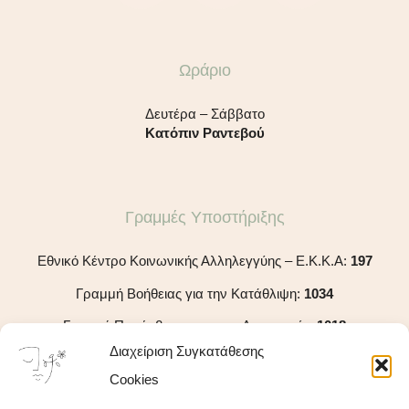
n
s
v
k
t
e
Ωράριο
e
a
l
d
g
o
Δευτέρα – Σάββατο
Κατόπιν Ραντεβού
i
r
p
n
a
e
m
Γραμμές Υποστήριξης
Εθνικό Κέντρο Κοινωνικής Αλληλεγγύης – Ε.Κ.Κ.Α:
197
Γραμμή Βοήθειας για την Κατάθλιψη:
1034
Γραμμή Παρέμβασης για την Αυτοκτονία:
1018
Διαχείριση Συγκατάθεσης
Γραμμή SOS:
15900
Cookies