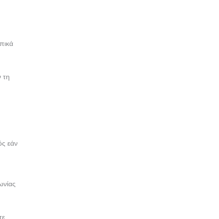
πικά
 τη
ός εάν
ωνίας
τε