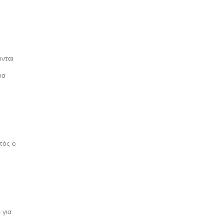
νται
ια
τός ο
 για