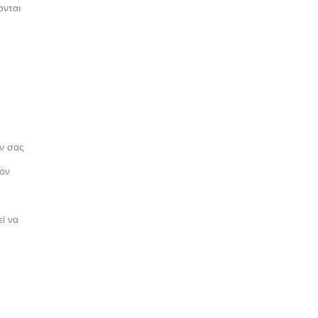
ονται
ών σας
τόν
ί να