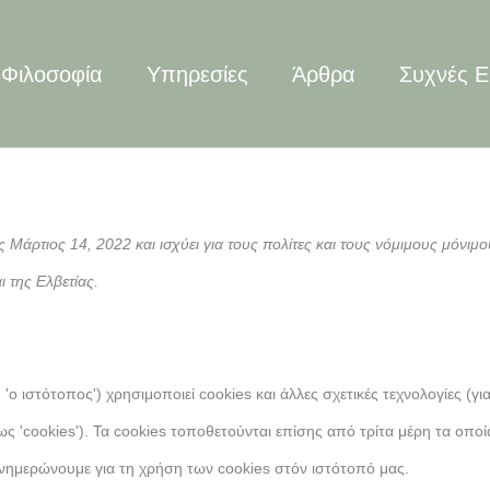
Φιλοσοφία
Υπηρεσίες
Άρθρα
Συχνές Ε
Conse
Conse
Conse
Conse
Con
Π
Ε
to
to
to
to
to
Π
servic
servic
servic
servic
serv
elemen
wordp
google
google
Διά
 Μάρτιος 14, 2022 και ισχύει για τους πολίτες και τους νόμιμους μόνιμ
fonts
maps
 της Ελβετίας.
 'ο ιστότοπος') χρησιμοποιεί cookies και άλλες σχετικές τεχνολογίες (γι
ως 'cookies'). Τα cookies τοποθετούνται επίσης από τρίτα μέρη τα οποί
ημερώνουμε για τη χρήση των cookies στόν ιστότοπό μας.