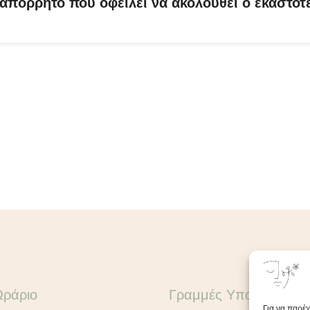
ο απόρρητο που οφείλει να ακολουθεί ο εκάστοτ
Ωράριο
Γραμμές Υποστήριξης
Για να παρέ